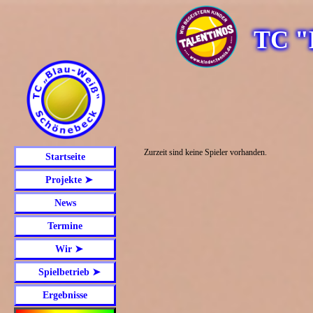
TC "
Zurzeit sind keine Spieler vorhanden.
Startseite
Projekte ➤
News
Termine
Wir ➤
+++ M
Spielbetrieb ➤
Ergebnisse