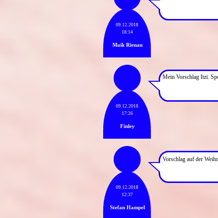
09.12.2018
18:14
Maik Rienau
Mein Vorschlag Itzi. Spo
09.12.2018
17:26
Finley
Vorschlag auf der Weihn
09.12.2018
12:37
Stefan Hampel