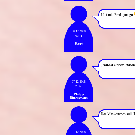
Ich finde Fred ganz gut
08.12.2018
08:41
Hansi
„Harald Harald Hara
07.12.2018
20:56
Philipp
Bittersmann
Das Maskottchen soll H
07.12.2018