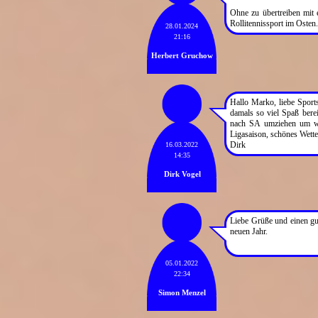
Ohne zu übertreiben mit 
Rollitennissport im Osten
28.01.2024
21:16
Herbert Gruchow
Hallo Marko, liebe Sport
damals so viel Spaß berei
nach SA umziehen um wie
Ligasaison, schönes Wette
Dirk
16.03.2022
14:35
Dirk Vogel
Liebe Grüße und einen gut
neuen Jahr.
05.01.2022
22:34
Simon Menzel