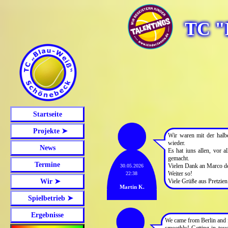
TC "
Startseite
Projekte ➤
Wir waren mit der halbe
wieder.
News
Es hat iuns allen, vor 
gemacht.
Termine
Vielen Dank an Marco der
30.05.2026
Weiter so!
22:38
Wir ➤
Viele Grüße aus Pretzien
Martin K.
+++ Marko und Katrin Bitte
Spielbetrieb ➤
Ergebnisse
We came from Berlin and 
smoothly! Getting in tou