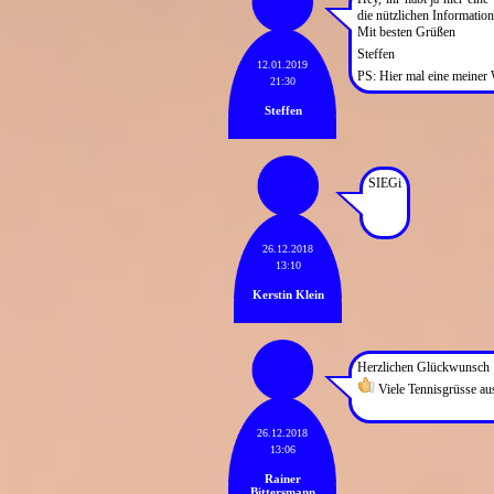
die nützlichen Information
Mit besten Grüßen
Steffen
12.01.2019
PS: Hier mal eine meiner
21:30
Steffen
SIEGi
26.12.2018
13:10
Kerstin Klein
Herzlichen Glückwunsch fü
Viele Tennisgrüsse au
26.12.2018
13:06
Rainer
Bittersmann