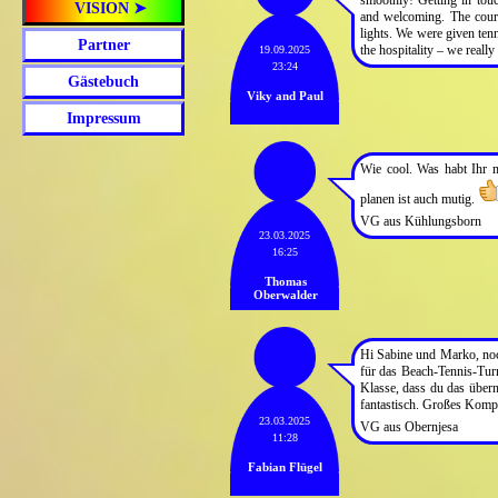
VISION ➤
and welcoming. The court
lights. We were given tenn
Partner
the hospitality – we reall
19.09.2025
23:24
Gästebuch
Viky and Paul
Impressum
Wie cool. Was habt Ihr m
planen ist auch mutig.
VG aus Kühlungsborn
23.03.2025
16:25
Thomas
Oberwalder
Hi Sabine und Marko, noch
für das Beach-Tennis-Turni
Klasse, dass du das über
fantastisch. Großes Kompl
23.03.2025
VG aus Obernjesa
11:28
Fabian Flügel