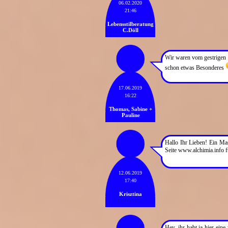
06.02.2020
21:46
Lebensstilberatung
C.Döll
Wir waren vom gestrigen 
schon etwas Besonderes
17.06.2019
16:22
Thomas, Sabine +
Pauline
Hallo Ihr Lieben! Ein Mas
Seite www.alchimia.info f
12.06.2019
17:40
Krisztina
Hey, ihr habt ja hier ein