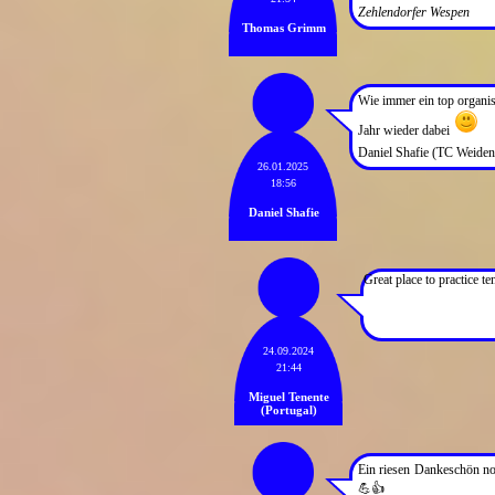
Zehlendorfer Wespen
Thomas Grimm
Wie immer ein top organisi
Jahr wieder dabei
Daniel Shafie (TC Weiden
26.01.2025
18:56
Daniel Shafie
Great place to practice te
24.09.2024
21:44
Miguel Tenente
(Portugal)
Ein riesen Dankeschön noc
💪👍