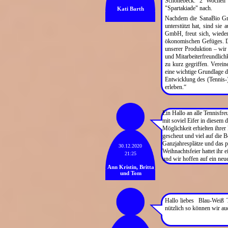
Schönebeck. 2 Wochen 
"Spartakiade" nach.
Kati Barth
Nachdem die SanaBio Gm
unterstützt hat, sind sie
GmbH, freut sich, wieder
ökonomischen Gefüges. Da
unserer Produktion – wir
und Mitarbeiterfreundlich
zu kurz gegriffen. Vereine
eine wichtige Grundlage d
Entwicklung des (Tennis-
erleben.“
Ein Hallo an alle Tennisfr
mit soviel Eifer in diesem 
Möglichkeit erhielten ihre
gescheut und viel auf die B
Ganzjahresplätze und das p
30.12.2020
Weihnachtsfeier hattet ihr
21:25
und wir hoffen auf ein neu
Ann Kristin, Britta
und Tom
Hallo liebes Blau-Weiß 
nützlich so können wir a