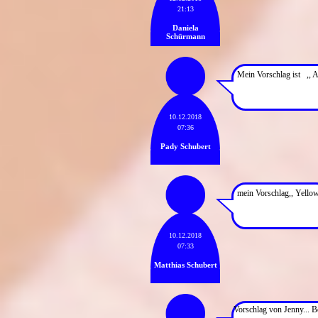
21:13
Daniela
Schürmann
Mein Vorschlag ist ,, 
10.12.2018
07:36
Pady Schubert
mein Vorschlag,, Yellow
10.12.2018
07:33
Matthias Schubert
Vorschlag von Jenny... B