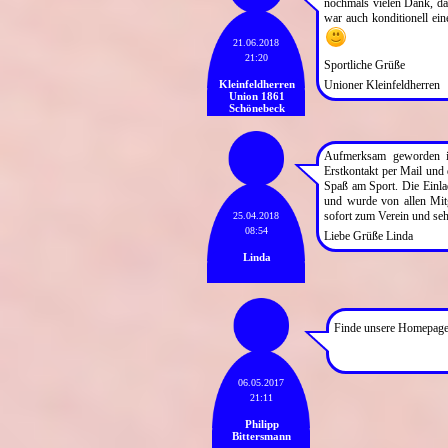
nochmals vielen Dank, da
war auch konditionell ein
21.06.2018
21:20
Sportliche Grüße
Kleinfeldherren
Unioner Kleinfeldherren
Union 1861
Schönebeck
Aufmerksam geworden im
Erstkontakt per Mail und
Spaß am Sport. Die Einla
und wurde von allen Mitg
sofort zum Verein und seh
25.04.2018
08:54
Liebe Grüße Linda
Linda
Finde unsere Homepage
06.05.2017
21:11
Philipp
Bittersmann