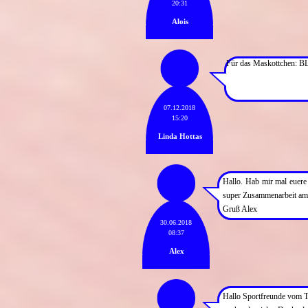
20:31
Alois
Für das Maskottchen: BLA
07.12.2018
15:20
Linda Hottas
Hallo. Hab mir mal euere
super Zusammenarbeit am 
Gruß Alex
30.06.2018
08:37
Alex
Hallo Sportfreunde vom 