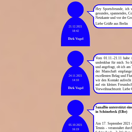
Hey Sportsfreunde, ich 
gesundes, spannendes, Cor
Netzkante und vor der Gr
Liebe Grüße aus Berlin
21.12.2021
18:42
Dirk Vogel
Vom 01.11.-21.11 habe 
undenkbar für mich. So 
und angefragt, ob ich am 
der Manschaft empfange
excellenten Belag und Flu
24.11.2021
wir den Kontakt aufrecht 
14:10
auf ein kleines Freundsc
Dirk Vogel
Vorweihnachtszeit. Liebe 
SanaBio unterstützt ei
in Schönebeck (Elbe)
Am 17. September 2021 st
05.10.2021
Tennis - veranstaltet du
16:19