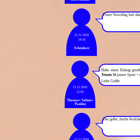
Unser Vorschlag fuer da
22.12.2018
19:16
Schönherr
Habe einen Eintrag ges
Tennis Si
(unser Sport + e
Liebe Grüße
12.12.2018
22:05
Thomas+ Sabine+
Pauline
Das gelbe, freche Kerlc
12.12.2018