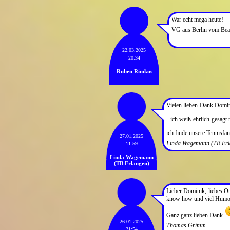
War echt mega heute!
VG aus Berlin vom Beac
22.03.2025
20:34
Ruben Rimkus
Vielen lieben Dank Domini
- ich weiß ehrlich gesagt
ich finde unsere Tennisfa
27.01.2025
Linda Wagemann (TB Erl
11:59
Linda Wagemann
(TB Erlangen)
Lieber Dominik, liebes O
know how und viel Humo
Ganz ganz lieben Dank
26.01.2025
Thomas Grimm
21:54